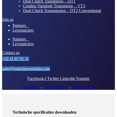
Dual Clutch Transmissie – DT1
Continu Variabele Transmissie – VT3
Dual Clutch Transmission – DT2 Conventional
Join us
Partners
Leveranciers
Partners
Leveranciers
Contact us
+32 11 67 91 11
sales@punchpowertrain.com
Facebook-f
Twitter
Linkedin
Youtube
Disclaimer
–
Privacy policy
–
Cookie policy
Technische specificaties downloaden