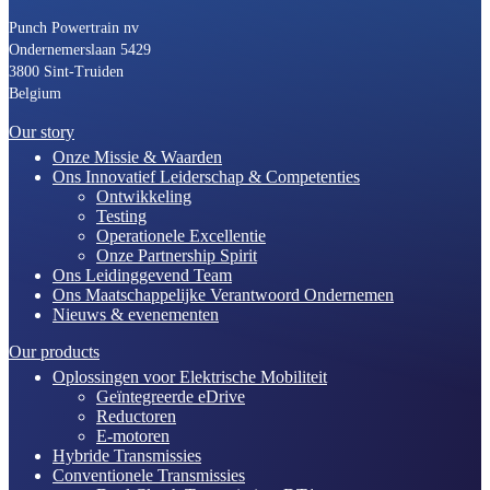
Punch Powertrain nv
Ondernemerslaan 5429
3800 Sint-Truiden
Belgium
Our story
Onze Missie & Waarden
Ons Innovatief Leiderschap & Competenties
Ontwikkeling
Testing
Operationele Excellentie
Onze Partnership Spirit
Ons Leidinggevend Team
Ons Maatschappelijke Verantwoord Ondernemen
Nieuws & evenementen
Our products
Oplossingen voor Elektrische Mobiliteit
Geïntegreerde eDrive
Reductoren
E-motoren
Hybride Transmissies
Conventionele Transmissies