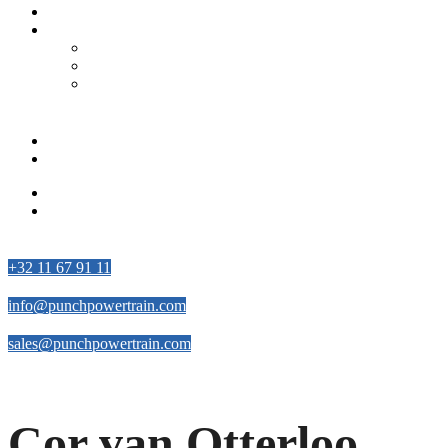
Hybride Transmissies
Conventionele Transmissies
Dual Clutch Transmissie – DT1
Continu Variabele Transmissie – VT3
Dual Clutch Transmission – DT2 Conventional
Word deel van ons team
Partners
Leveranciers
Partners
Leveranciers
Contact met ons opnemen
+32 11 67 91 11
info@punchpowertrain.com
sales@punchpowertrain.com
Facebook-f
Twitter
Linkedin
Youtube
Cor van Otterloo,