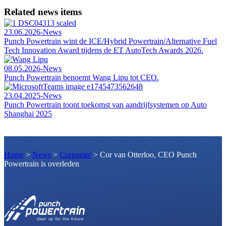
Related news items
23.06.2026
-
News
Punch Powertrain wint de ICE/Hybrid Powertrain/Alternative Fuel
Tech Innovation Award tijdens de ET AutoTech Awards 2026.
08.05.2026
-
News
Punch Powertrain benoemt Wang Lipu tot CEO.
23.04.2025
-
News
Punch Powertrain toont toekomst van aandrijfsystemen op Auto
Shanghai 2025
Home
>
News
>
Corporate
>
Cor van Otterloo, CEO Punch
Powertrain is overleden