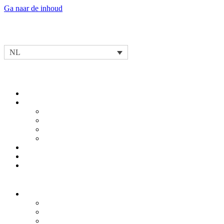
Ga naar de inhoud
NL
Ons verhaal
Onze Missie & Waarden
Ons Innovatief Leiderschap & Competenties
Ontwikkeling
Testing
Operationele Excellentie
Onze Partnership Spirit
Ons Leidinggevend Team
Ons Maatschappelijke Verantwoord Ondernemen
Nieuws & evenementen
Onze producten
Oplossingen voor Elektrische Mobiliteit
Geïntegreerde eDrive
Reductoren
E-motoren