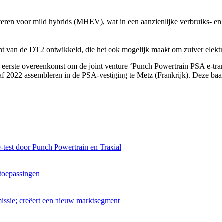
everen voor mild hybrids (MHEV), wat in een aanzienlijke verbruiks- e
van de DT2 ontwikkeld, die het ook mogelijk maakt om zuiver elektris
erste overeenkomst om de joint venture ‘Punch Powertrain PSA e-transm
naf 2022 assembleren in de PSA-vestiging te Metz (Frankrijk). Deze ba
-test door Punch Powertrain en Traxial
-toepassingen
issie; creëert een nieuw marktsegment