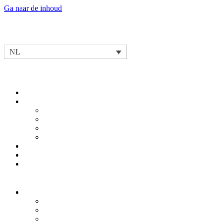
Ga naar de inhoud
NL
Ons verhaal
Onze Missie & Waarden
Ons Innovatief Leiderschap & Competenties
Ontwikkeling
Testing
Operationele Excellentie
Onze Partnership Spirit
Ons Leidinggevend Team
Ons Maatschappelijke Verantwoord Ondernemen
Nieuws & evenementen
Onze producten
Oplossingen voor Elektrische Mobiliteit
Geïntegreerde eDrive
Reductoren
E-motoren