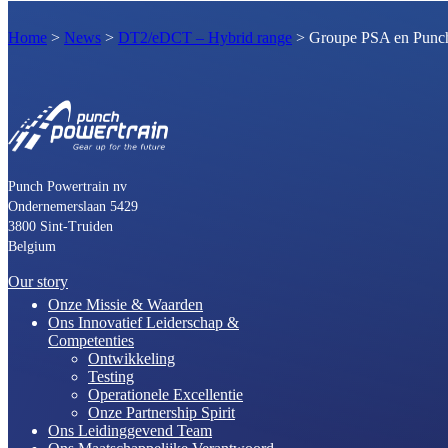
Home
>
News
>
DT2/eDCT – Hybrid range
>
Groupe PSA en Punch P
Punch Powertrain nv
Ondernemerslaan 5429
3800 Sint-Truiden
Belgium
Our story
Onze Missie & Waarden
Ons Innovatief Leiderschap &
Competenties
Ontwikkeling
Testing
Operationele Excellentie
Onze Partnership Spirit
Ons Leidinggevend Team