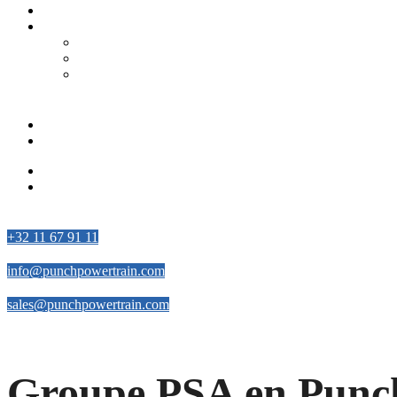
Hybride Transmissies
Conventionele Transmissies
Dual Clutch Transmissie – DT1
Continu Variabele Transmissie – VT3
Dual Clutch Transmission – DT2 Conventional
Word deel van ons team
Partners
Leveranciers
Partners
Leveranciers
Contact met ons opnemen
+32 11 67 91 11
info@punchpowertrain.com
sales@punchpowertrain.com
Groupe PSA en Punch