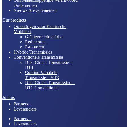
Ons Maatschappelijke Verantwoord
Ondernemen
Nieuws & evenementen
Our products
Oplossingen voor Elektrische
Mobiliteit
Geïntegreerde eDrive
Reductoren
E-motoren
Hybride Transmissies
Conventionele Transmissies
Dual Clutch Transmissie –
DT1
Continu Variabele
Transmissie – VT3
Dual Clutch Transmission –
DT2 Conventional
Join us
Partners
Leveranciers
Partners
Leveranciers