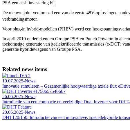
PSA een cash investering bij.
De nieuwe joint venture zal een van de eerste 48V-oplossingen aanl
verbrandingsmotor.
Voor plug-in hybrid-modellen (PHEV) werd een hoogspanningsvariant 
In april 2019 ondertekenden Groupe PSA en Punch Powertrain al een e
toekomstige generatie van geëlektrificeerde transmissies (e-DCT) va
generatie hybridewagens van Groupe PSA.
Related news items
10.07.2025
-
News
Innovatie stimuleren – Gezamenlijke hoogwaardige axiale flux eDrive
26.06.2025
-
News
Introductie van een compacte en veelzijdige Dual Inverter voor DHT
20.05.2025
-
News
DHT120/150: Introductie van een innovatieve, specialehybride transm