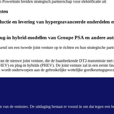
owertrain breiden strategisch partnerschap voor elektrificatie uit
hten
ductie en levering van hypergeavanceerde onderdelen e
plug-in hybrid-modellen van Groupe PSA en andere aut
m een tweede joint venture op te richten en hun strategische partnersc
van de nieuwe joint venture, die de baanbrekende DT2-transmissie met
HEV) en plug-in hybrids (PHEV). De joint venture zal in een eerste f
t wordt onderworpen aan de gebruikelijke wettelijke goedkeuringsproc
n van de emissies. De uitdaging bestaat er vooral in om dat tegen een be