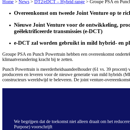
Home
>
News
>
DT2/eDCT – Hybrid range
>
Groupe PSA en Punch P
Overeenkomst om tweede Joint Venture op te ric
Nieuwe Joint Venture voor de ontwikkeling, pro
geëlektrificeerde transmissies (e-DCT)
e-DCT zal worden gebruikt in mild hybrid- en 
Groupe PSA en Punch Powertrain hebben een overeenkomst ondertekend o
klimaatverandering kracht bij te zetten.
Punch Powertrain is meerderheidsaandeelhouder (61 vs. 39 procent) 
produceren en leveren voor de nieuwe generatie van mild hybrids (M
constructeurs wereldwijd te beleveren. De joint venture-overeenkoms
We begrijpen dat de toekomst niet alleen draait om het reducere
Purpose) voorschrijft