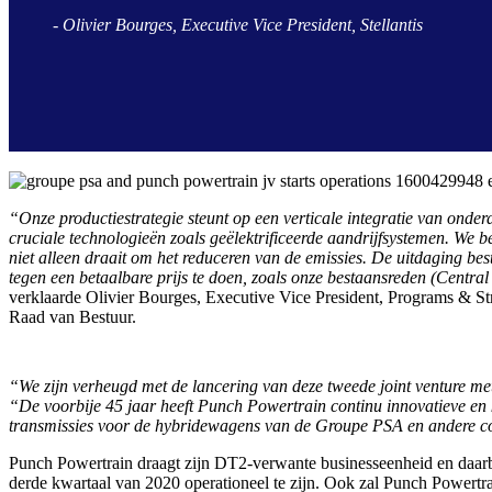
- Olivier Bourges, Executive Vice President, Stellantis
“Onze productiestrategie steunt op een verticale integratie van onderd
cruciale technologieën zoals geëlektrificeerde aandrijfsystemen. We b
niet alleen draait om het reduceren van de emissies. De uitdaging bes
tegen een betaalbare prijs te doen, zoals onze bestaansreden (Central
verklaarde Olivier Bourges, Executive Vice President, Programs & St
Raad van Bestuur.
“We zijn verheugd met de lancering van deze tweede joint venture m
“De voorbije 45 jaar heeft Punch Powertrain continu innovatieve en k
transmissies voor de hybridewagens van de Groupe PSA en andere co
Punch Powertrain draagt zijn DT2-verwante businesseenheid en daarbi
derde kwartaal van 2020 operationeel te zijn. Ook zal Punch Powertra