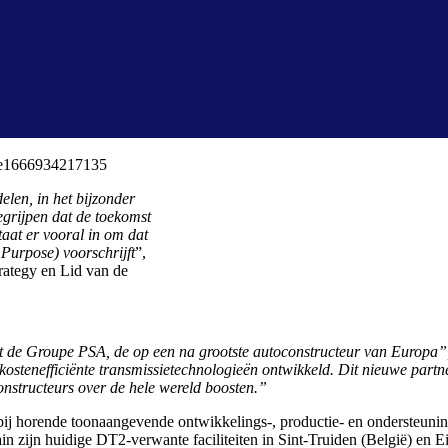
elen, in het bijzonder
egrijpen dat de toekomst
taat er vooral in om dat
 Purpose) voorschrijft
”,
rategy en Lid van de
et de Groupe PSA, de op een na grootste autoconstructeur van Europa
ostenefficiënte transmissietechnologieën ontwikkeld. Dit nieuwe partne
nstructeurs over de hele wereld boosten.”
j horende toonaangevende ontwikkelings-, productie- en ondersteunings
in zijn huidige DT2-verwante faciliteiten in Sint-Truiden (België) en 