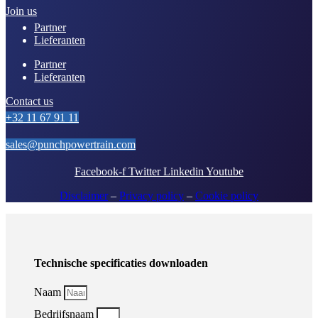
Join us
Partner
Lieferanten
Partner
Lieferanten
Contact us
+32 11 67 91 11
sales@punchpowertrain.com
Facebook-f
Twitter
Linkedin
Youtube
Disclaimer
–
Privacy policy
–
Cookie policy
Technische specificaties downloaden
Naam
Bedrijfsnaam