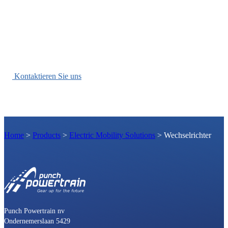
Wir können Ihnen dabei helfen, die passende Lösung aus unserem
breiten Sortiment für modulare und anpassbare Lösungen für Ihre
Anwendung zu finden.
Kontaktieren Sie uns
Home
>
Products
>
Electric Mobility Solutions
>
Wechselrichter
Punch Powertrain nv
Ondernemerslaan 5429