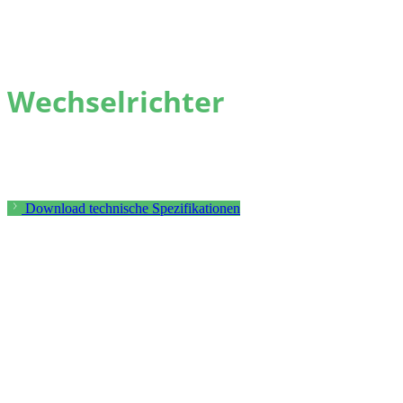
Wechselrichter
Unser modulares Wechselrichter-Kit ist eine vielseitig
einsetzbare und extrem anpassbare Lösung.
Download technische Spezifikationen